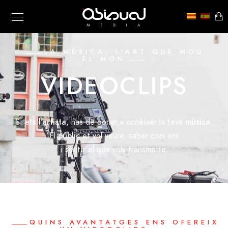
LA MÚSICA, L’ART QUE MOU
EL MÓN
VIDEOCLIPS
Si ets
l’artista
, has de donar a conèixer la teva
música
.
El
públic
et vol veure, saber com ets
i sentir el que vols transmetre.
QUINS AVANTATGES ENS OFEREIX