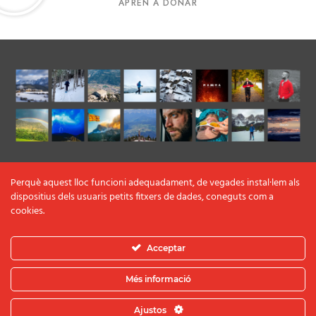
APRÈN A DONAR
Perquè aquest lloc funcioni adequadament, de vegades instal·lem als
dispositius dels usuaris petits fitxers de dades, coneguts com a
cookies.
Acceptar
Més informació
© 2022 OBISUALMEDIA |
AVÍS LEGAL I POLÍTICA
DE PRIVACITAT
|
COOKIES
|
GRADEMORPHIC
.
Ajustos