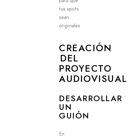
para que
tus spots
sean
originales.
CREACIÓN
DEL
PROYECTO
AUDIOVISUAL
DESARROLLAR
UN
GUIÓN
En