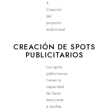
4.
Creación
del
proyecto
audiovisual
CREACIÓN DE SPOTS
PUBLICITARIOS
Los spots
publicitarios
tienen la
capacidad
de hacer
emocionar
a muchas