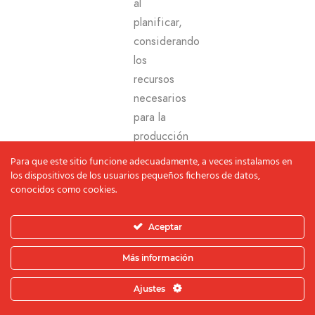
al
planificar,
considerando
los
recursos
necesarios
para la
producción
del
Para que este sitio funcione adecuadamente, a veces instalamos en
espot.
los dispositivos de los usuarios pequeños ficheros de datos,
conocidos como cookies.
Por
ejemplo,
Aceptar
se
requerirá
Más información
talento
escénico
Ajustes
para la