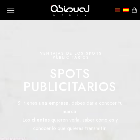
VENTAJAS DE LOS SPOTS
PUBLICITARIOS
SPOTS
PUBLICITARIOS
Si tienes
una empresa
, debes dar a conocer tu
marca
.
Los
clientes
quieren verla, saber cómo es y
conocer lo que quieres transmitir.