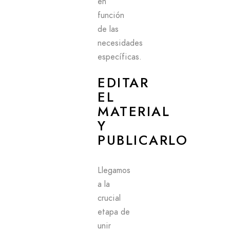
en
función
de las
necesidades
específicas.
EDITAR
EL
MATERIAL
Y
PUBLICARLO
Llegamos
a la
crucial
etapa de
unir