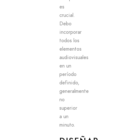
es
crucial.
Debo
incorporar
todos los
elementos
audiovisuales
en un
período
definido,
generalmente
no
superior
a un
minuto.