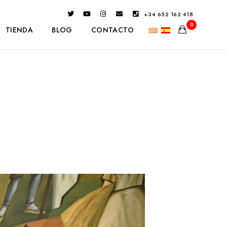
+34 652 162 418
0
TIENDA
BLOG
CONTACTO