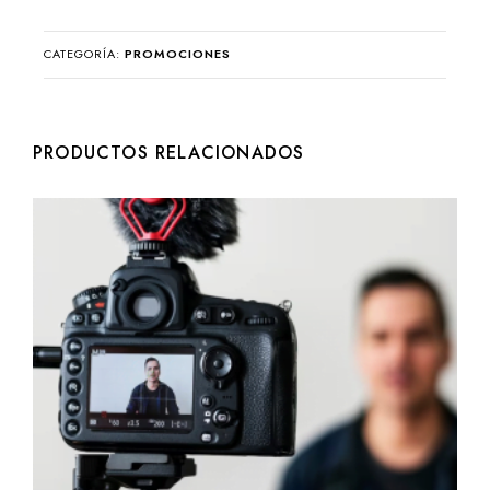
promoción
por
CATEGORÍA:
PROMOCIONES
redes
sociales
cantidad
PRODUCTOS RELACIONADOS