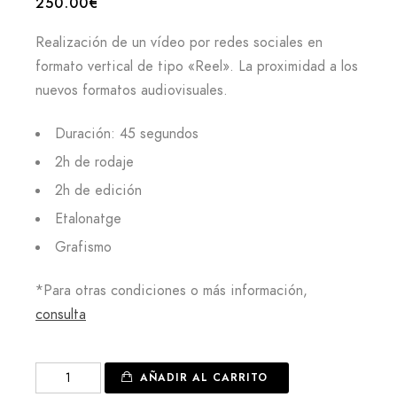
250.00
€
Realización de un vídeo por redes sociales en
formato vertical de tipo «Reel». La proximidad a los
nuevos formatos audiovisuales.
Duración: 45 segundos
2h de rodaje
2h de edición
Etalonatge
Grafismo
*Para otras condiciones o más información,
consulta
Vídeo
AÑADIR AL CARRITO
de